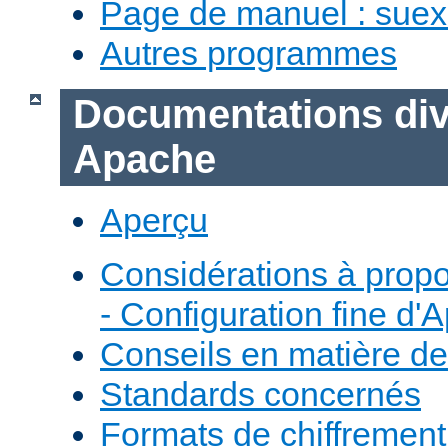
Page de manuel : sue
Autres programmes
Documentations div
Apache
Aperçu
Considérations à prop
- Configuration fine d'
Conseils en matière de
Standards concernés
Formats de chiffremen