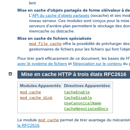
lent.
Mise en cache d'objets partagés de forme clé/valeur à de
L'
API du cache d'objets partagés
(socache) et ses modu
niveau serveur. Ces modules sont conçus pour la mise
serveurs d'arrière-plan permettent le stockage des 
memcache ou distcache.
Mise en cache de fichiers spécialisée
offre la possibilité de précharger d
mod_file_cache
gestionnaires de fichiers pour les fichiers qui font l'ob
Pour tirer parti efficacement de ce document, les bases de HT
avec le système de fichiers
et
Négociation sur le contenu
du g
Mise en cache HTTP à trois états RFC2616
Modules Apparentés
Directives Apparentées
mod_cache
CacheEnable
mod_cache_disk
CacheDisable
UseCanonicalName
CacheNegotiatedDocs
Le module
permet de tirer avantage du mécanisme
mod_cache
la RFC2616
.