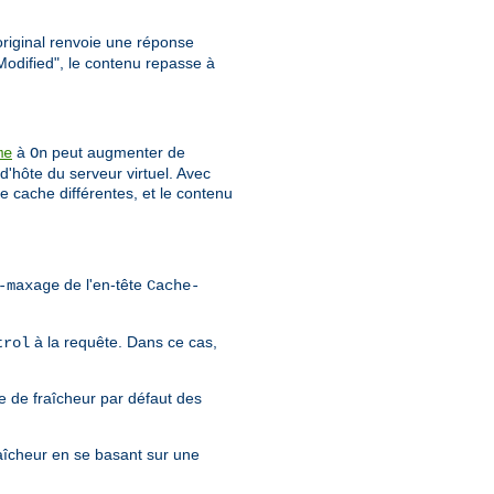
 original renvoie une réponse
Modified", le contenu repasse à
à
peut augmenter de
me
On
d'hôte du serveur virtuel. Avec
e cache différentes, et le contenu
de l'en-tête
-maxage
Cache-
à la requête. Dans ce cas,
trol
e de fraîcheur par défaut des
aîcheur en se basant sur une