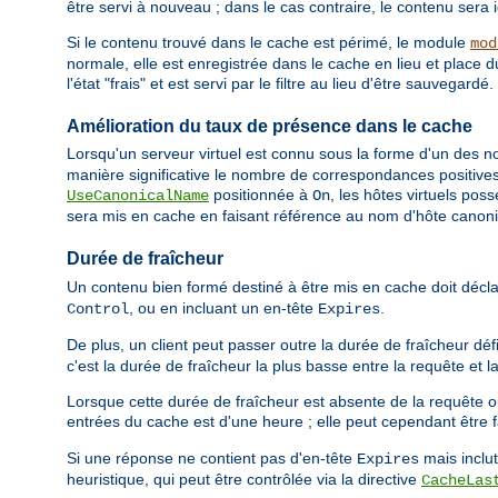
être servi à nouveau ; dans le cas contraire, le contenu sera 
Si le contenu trouvé dans le cache est périmé, le module
mod
normale, elle est enregistrée dans le cache en lieu et place 
l'état "frais" et est servi par le filtre au lieu d'être sauvegardé.
Amélioration du taux de présence dans le cache
Lorsqu'un serveur virtuel est connu sous la forme d'un des nom
manière significative le nombre de correspondances positives 
positionnée à
, les hôtes virtuels pos
UseCanonicalName
On
sera mis en cache en faisant référence au nom d'hôte canon
Durée de fraîcheur
Un contenu bien formé destiné à être mis en cache doit décl
, ou en incluant un en-tête
.
Control
Expires
De plus, un client peut passer outre la durée de fraîcheur déf
c'est la durée de fraîcheur la plus basse entre la requête et l
Lorsque cette durée de fraîcheur est absente de la requête o
entrées du cache est d'une heure ; elle peut cependant être f
Si une réponse ne contient pas d'en-tête
mais inclu
Expires
heuristique, qui peut être contrôlée via la directive
CacheLas