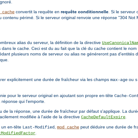
ignoré.
convertit la requête en
requête conditionnelle
. Si le serveur
_cache
du contenu périmé. Si le serveur original renvoie une réponse "304 Not 
breux alias du serveur, la définition de la directive
UseCanonicalNa
dans le cache. Ceci est du au fait que la clé du cache contient le nom 
sédant plusieurs noms de serveur ou alias ne généreront pas d'entités d
ique.
arer explicitement une durée de fraîcheur via les champs
ou
max-age
s
inie pour le serveur original en ajoutant son propre en-tête
Cache-Con
a réponse qui l'emporte.
u de la réponse, une durée de fraîcheur par défaut s'applique. La duré
acilement modifiée à l'aide de la directive
.
CacheDefaultExpire
t un en-tête
,
peut déduire une durée de fr
Last-Modified
mod_cache
.
tModifiedFactor