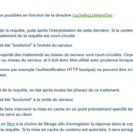
x possibles en fonction de la directive
:
CacheQuickHandler
e la requête, juste après l'interprétation de cette dernière. Si le conten
aitement de la requête est court-circuité.
t été "boulonné" à l'entrée du serveur.
orité des traitements au niveau du serveur sont court-circuités. Cepend
nt au niveau du serveur, et il doit donc être utilisé avec prudence lors
omme par exemple l'authentification HTTP basique) ne peuvent être ni 
ase.
 de la requête, en fait après toutes les phases de ce traitement.
t été "boulonné" à la sortie du serveur.
e faire intervenir la mise en cache en un point précisément spécifié de 
re servi au client.
a un
filtre
à la chaîne de filtrage afin d'enregistrer la réponse dans le c
la requête. Si la mise en cache du contenu est autorisée, il sera enreg