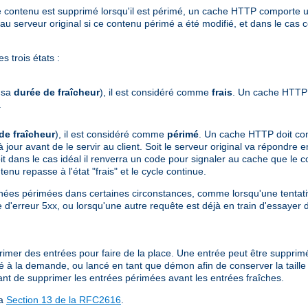
ù le contenu est supprimé lorsqu'il est périmé, un cache HTTP comport
serveur original si ce contenu périmé a été modifié, et dans le cas c
 trois états :
e sa
durée de fraîcheur
), il est considéré comme
frais
. Un cache HTTP 
.
de fraîcheur
), il est considéré comme
périmé
. Un cache HTTP doit cont
 à jour avant de le servir au client. Soit le serveur original va répondr
t dans le cas idéal il renverra un code pour signaler au cache que le con
enu repasse à l'état "frais" et le cycle continue.
ées périmées dans certaines circonstances, comme lorsqu'une tentativ
 d'erreur 5xx, ou lorsqu'une autre requête est déjà en train d'essayer 
upprimer des entrées pour faire de la place. Une entrée peut être supprim
isé à la demande, ou lancé en tant que démon afin de conserver la taill
ant de supprimer les entrées périmées avant les entrées fraîches.
la
Section 13 de la RFC2616
.