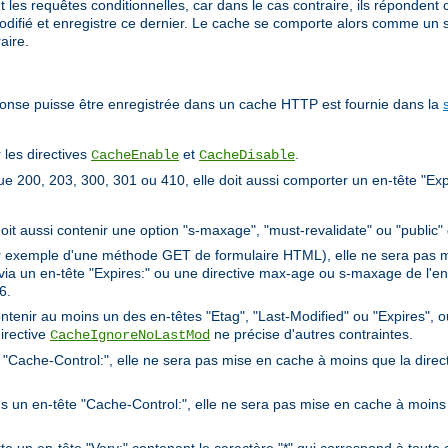
t les requêtes conditionnelles, car dans le cas contraire, ils répondent
difié et enregistre ce dernier. Le cache se comporte alors comme un s
aire.
ponse puisse être enregistrée dans un cache HTTP est fournie dans la
 les directives
et
.
CacheEnable
CacheDisable
e 200, 203, 300, 301 ou 410, elle doit aussi comporter un en-tête "Exp
 doit aussi contenir une option "s-maxage", "must-revalidate" ou "public"
ar exemple d'une méthode GET de formulaire HTML), elle ne sera pas m
n via un en-tête "Expires:" ou une directive max-age ou s-maxage de l'
6.
contenir au moins un des en-têtes "Etag", "Last-Modified" ou "Expires", 
irective
ne précise d'autres contraintes.
CacheIgnoreNoLastMod
te "Cache-Control:", elle ne sera pas mise en cache à moins que la direc
ns un en-tête "Cache-Control:", elle ne sera pas mise en cache à moins 
 un en-tête "Vary:" contenant le caractère "*" qui correspond à toute 