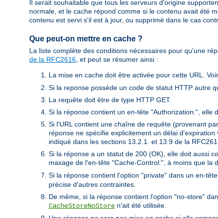
Il serait souhaitable que tous les serveurs d'origine supporten
normale, et le cache répond comme si le contenu avait été mo
contenu est servi s'il est à jour, ou supprimé dans le cas contr
Que peut-on mettre en cache ?
La liste complète des conditions nécessaires pour qu'une ré
de la RFC2616
, et peut se résumer ainsi :
La mise en cache doit être activée pour cette URL. Voir
Si la reponse possède un code de statut HTTP autre qu
La requête doit être de type HTTP GET.
Si la réponse contient un en-tête "Authorization:", elle
Si l'URL contient une chaîne de requête (provenant p
réponse ne spécifie explicitement un délai d'expiratio
indiqué dans les sections 13.2.1. et 13.9 de la RFC261
Si la réponse a un statut de 200 (OK), elle doit aussi 
maxage de l'en-tête "Cache-Control:", à moins que la d
Si la réponse contient l'option "private" dans un en-tê
précise d'autres contraintes.
De même, si la réponse contient l'option "no-store" da
n'ait été utilisée.
CacheStoreNoStore
Une réponse ne sera pas mise en cache si elle comporte