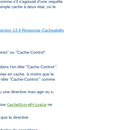
 comme s'il s'agissait d'une requête
imple cache à deux état, où le
section 13.4 Response Cacheability
ires" ou "Cache-Control".
 dans l'en-tête "Cache-Control:".
ise en cache, à moins que la
en-tête "Cache-Control:" comme
ou une directive max-age ou s-
tive
ne
CacheStorePrivate
que la directive
chaîne de caractères.