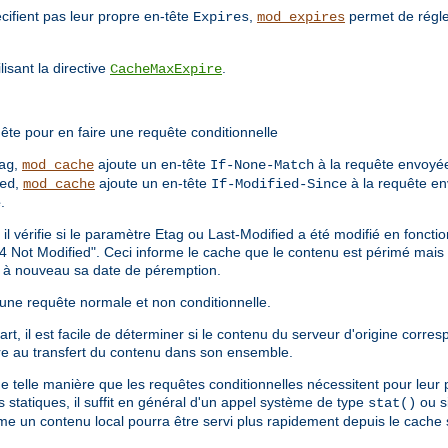
cifient pas leur propre en-tête
,
permet de régle
Expires
mod_expires
isant la directive
.
CacheMaxExpire
ête pour en faire une requête conditionnelle
,
ajoute un en-tête
à la requête envoyée
ag
mod_cache
If-None-Match
,
ajoute un en-tête
à la requête en
ed
mod_cache
If-Modified-Since
e
.
 il vérifie si le paramètre Etag ou Last-Modified a été modifié en fonct
4 Not Modified". Ceci informe le cache que le contenu est périmé mais en
ne à nouveau sa date de péremption.
 d'une requête normale et non conditionnelle.
t, il est facile de déterminer si le contenu du serveur d'origine corres
e au transfert du contenu dans son ensemble.
de telle manière que les requêtes conditionnelles nécessitent pour leur
statiques, il suffit en général d'un appel système de type
ou si
stat()
ême un contenu local pourra être servi plus rapidement depuis le cache s'