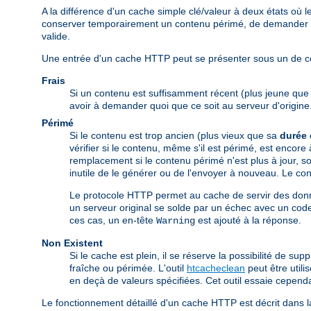
A la différence d'un cache simple clé/valeur à deux états o
conserver temporairement un contenu périmé, de demander au 
valide.
Une entrée d'un cache HTTP peut se présenter sous un de ces
Frais
Si un contenu est suffisamment récent (plus jeune qu
avoir à demander quoi que ce soit au serveur d'origine
Périmé
Si le contenu est trop ancien (plus vieux que sa
durée 
vérifier si le contenu, même s'il est périmé, est encore
remplacement si le contenu périmé n'est plus à jour, soi
inutile de le générer ou de l'envoyer à nouveau. Le cont
Le protocole HTTP permet au cache de servir des donn
un serveur original se solde par un échec avec un code
ces cas, un en-tête
est ajouté à la réponse.
Warning
Non Existent
Si le cache est plein, il se réserve la possibilité de s
fraîche ou périmée. L'outil
htcacheclean
peut être util
en deçà de valeurs spécifiées. Cet outil essaie cepend
Le fonctionnement détaillé d'un cache HTTP est décrit dans 