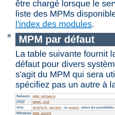
être chargé lorsque le se
liste des MPMs disponible
l'index des modules
.
MPM par défaut
La table suivante fournit 
défaut pour divers système
s'agit du MPM qui sera uti
spécifiez pas un autre à l
Netware
mpm_netware
OS/2
mpmt_os2
Unix
,
, ou
, selon les possibilité
prefork
worker
event
Windows
mpm_winnt