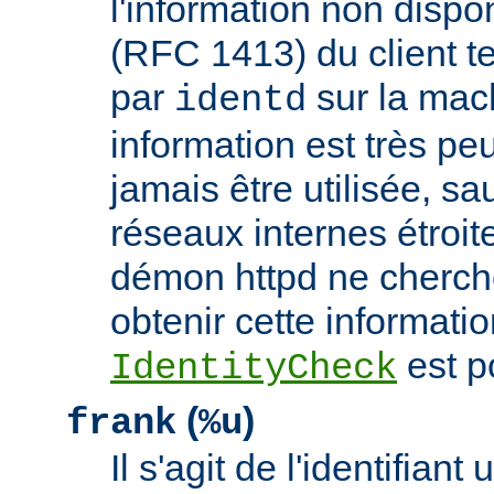
l'information non dispon
(RFC 1413) du client t
par
sur la mach
identd
information est très peu
jamais être utilisée, sa
réseaux internes étroit
démon httpd ne cherche
obtenir cette informatio
est p
IdentityCheck
(
)
frank
%u
Il s'agit de l'identifiant 