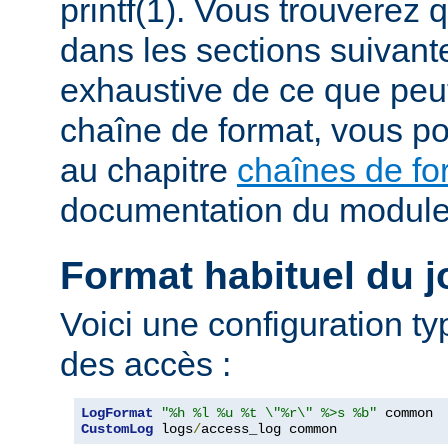
printf(1). Vous trouverez
dans les sections suivante
exhaustive de ce que peu
chaîne de format, vous po
au chapitre
chaînes de fo
documentation du modul
Format habituel du j
Voici une configuration ty
des accès :
LogFormat
"%h %l %u %t \"%r\" %>s %b"
CustomLog
 logs
/
access_log common