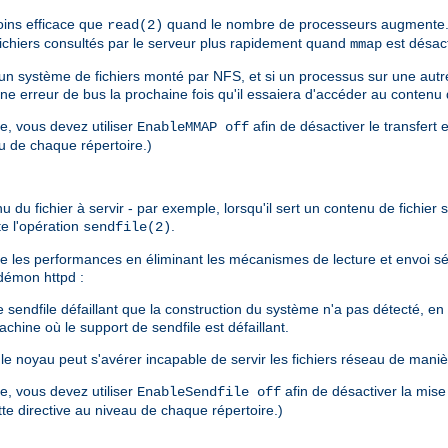
ins efficace que
quand le nombre de processeurs augmente. 
read(2)
 fichiers consultés par le serveur plus rapidement quand
est désact
mmap
s un système de fichiers monté par NFS, et si un processus sur une au
une erreur de bus la prochaine fois qu'il essaiera d'accéder au contenu
re, vous devez utiliser
afin de désactiver le transfert 
EnableMMAP off
au de chaque répertoire.)
u fichier à servir - par exemple, lorsqu'il sert un contenu de fichier sta
te l'opération
.
sendfile(2)
liore les performances en éliminant les mécanismes de lecture et envoi 
u démon httpd :
endfile défaillant que la construction du système n'a pas détecté, en pa
chine où le support de sendfile est défaillant.
e noyau peut s'avérer incapable de servir les fichiers réseau de maniè
re, vous devez utiliser
afin de désactiver la mise
EnableSendfile off
ette directive au niveau de chaque répertoire.)