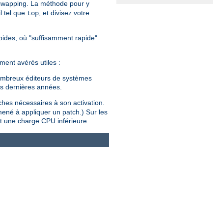
 swapping. La méthode pour y
l tel que
, et divisez votre
top
rapides, où "suffisamment rapide"
ment avérés utiles :
 nombreux éditeurs de systèmes
es dernières années.
tches nécessaires à son activation.
mené à appliquer un patch.) Sur les
t une charge CPU inférieure.