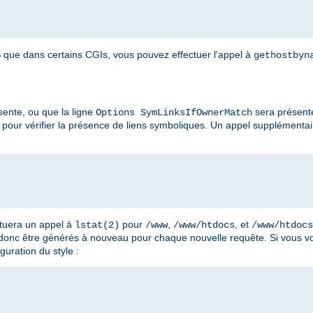
que dans certains CGIs, vous pouvez effectuer l'appel à
gethostbyn
ente, ou que la ligne
sera présent
Options SymLinksIfOwnerMatch
pour vérifier la présence de liens symboliques. Un appel supplémenta
ctuera un appel à
pour
,
, et
lstat(2)
/www
/www/htdocs
/www/htdocs
 donc être générés à nouveau pour chaque nouvelle requête. Si vous vo
guration du style :