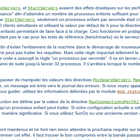
, et
avaient des effets drastiques sur les pe
reServers
StartServers
sance" afin d'atteindre un nombre de processus enfants suffisant pour s
par
, seulement un processus enfant par seconde était cré
StartServers
 clients simultanés et utilisant la valeur par défaut de
pour la directi
5
nfants permettant de faire face à la charge. Ceci fonctionne en pratiq
dant pas le cas pour les tests de référence (benchmarks) où le serveu
afin d'éviter l'enlisement de la machine dans le démarrage de nouveau
e peut pas traiter les requêtes. Mais cette règle impactait tellement 
le code a assoupli la règle "un processus par seconde". Il va en lancer
nsi de suite jusqu'à lancer 32 processus. Il s'arrêtera lorsque le nomb
 passer de manipuler les valeurs des directives
,
MinSpareServers
Ma
, un message est émis vers le journal des erreurs. Si vous voyez appa
 guider, utilisez les informations délivrées par le module
mod_statu
ction est définie par la valeur de la directive
MaxConnectionsPerChi
qu'un processus enfant peut traiter. Si votre configuration actuelle a ce
de manière significative. Si vous utilisez SunOs ou une ancienne version 
ont maintenus et ne font rien sinon attendre la prochaine requête sur l
imiser cet effet. Il faut trouver le bon compromis entre la bande passa