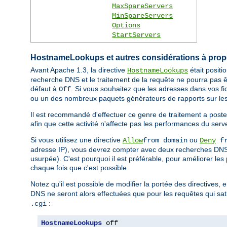
MaxSpareServers
MinSpareServers
Options
StartServers
HostnameLookups et autres considérations à pro
Avant Apache 1.3, la directive
était posit
HostnameLookups
recherche DNS et le traitement de la requête ne pourra pas ê
défaut à
. Si vous souhaitez que les adresses dans vos fi
Off
ou un des nombreux paquets générateurs de rapports sur les
Il est recommandé d'effectuer ce genre de traitement a poste
afin que cette activité n'affecte pas les performances du serv
Si vous utilisez une directive
ou
Allow
from domain
Deny
fr
adresse IP), vous devrez compter avec deux recherches DNS (
usurpée). C'est pourquoi il est préférable, pour améliorer les
chaque fois que c'est possible.
Notez qu'il est possible de modifier la portée des directives, 
DNS ne seront alors effectuées que pour les requêtes qui sati
:
.cgi
HostnameLookups