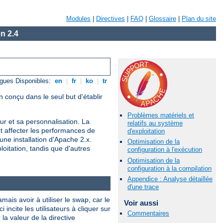
Modules
|
Directives
|
FAQ
|
Glossaire
|
Plan du site
n 2.4
gues Disponibles:
en
|
fr
|
ko
|
tr
 conçu dans le seul but d'établir
Problèmes matériels et
r et sa personnalisation. La
relatifs au système
nt affecter les performances de
d'exploitation
une installation d'Apache 2.x.
Optimisation de la
oitation, tandis que d'autres
configuration à l'exécution
Optimisation de la
configuration à la compilation
Appendice : Analyse détaillée
d'une trace
is avoir à utiliser le swap, car le
Voir aussi
ncite les utilisateurs à cliquer sur
Commentaires
a valeur de la directive