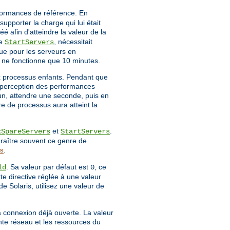
rformances de référence. En
upporter la charge qui lui était
é afin d'atteindre la valeur de la
ve
, nécessitait
StartServers
ue pour les serveurs en
r ne fonctionne que 10 minutes.
x processus enfants. Pendant que
la perception des performances
 un, attendre une seconde, puis en
re de processus aura atteint la
et
.
xSpareServers
StartServers
raître souvent ce genre de
.
s
. Sa valeur par défaut est
, ce
ld
0
tte directive réglée à une valeur
de Solaris, utilisez une valeur de
a connexion déjà ouverte. La valeur
nte réseau et les ressources du