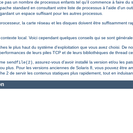
ce pas un nombre de processus enfants tel qu'il commence à faire du
Apache standard en consultant votre liste de processus à l'aide d'un outi
n gardant un espace suffisant pour les autres processus.
le processeur, la carte réseau et les disques doivent être suffisamment 
contexte local. Voici cependant quelques conseils qui se sont générale
tches le plus haut du système d'exploitation que vous avez choisi. De
s performances de leurs piles TCP et de leurs bibliothèques de thread c
tème
, assurez-vous d'avoir installé la version et/ou les pa
sendfile(2)
4 ou plus. Pour les versions anciennes de Solaris 8, vous pouvez être a
e 2 de servir les contenus statiques plus rapidement, tout en induisan
on