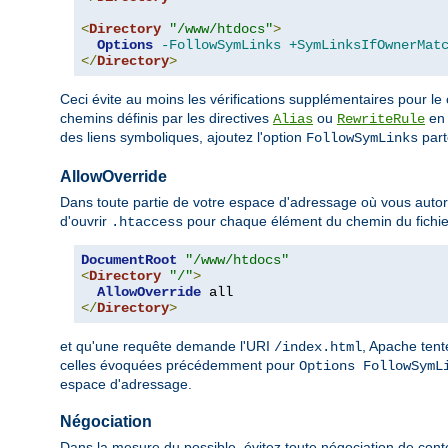
<
Directory
"/www/htdocs"
>
Options
-FollowSymLinks
+SymLinksIfOwnerMat
</
Directory
>
Ceci évite au moins les vérifications supplémentaires pour le
chemins définis par les directives
ou
en 
Alias
RewriteRule
des liens symboliques, ajoutez l'option
parto
FollowSymLinks
AllowOverride
Dans toute partie de votre espace d'adressage où vous autoris
d'ouvrir
pour chaque élément du chemin du fichie
.htaccess
DocumentRoot
"/www/htdocs"
<
Directory
"/"
>
AllowOverride
</
Directory
>
et qu'une requête demande l'URI
, Apache tent
/index.html
celles évoquées précédemment pour
Options FollowSymL
espace d'adressage.
Négociation
Dans la mesure du possible, évitez toute négociation de cont