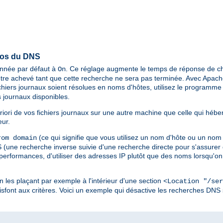
pos du DNS
ionnée par défaut à
. Ce réglage augmente le temps de réponse de ch
On
tre achevé tant que cette recherche ne sera pas terminée. Avec Apache 
chiers journaux soient résolues en noms d'hôtes, utilisez le programm
 journaux disponibles.
riori de vos fichiers journaux sur une autre machine que celle qui hébe
eur.
(ce qui signifie que vous utilisez un nom d'hôte ou un nom
om domain
une recherche inverse suivie d'une recherche directe pour s'assurer q
 performances, d'utiliser des adresses IP plutôt que des noms lorsqu'on 
en les plaçant par exemple à l'intérieur d'une section
<Location "/ser
sfont aux critères. Voici un exemple qui désactive les recherches DNS 