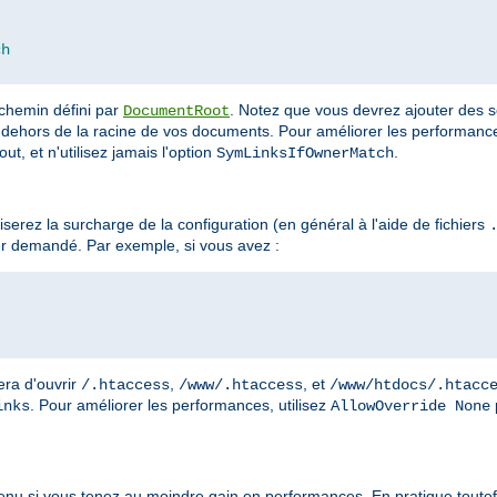
ch
 chemin défini par
. Notez que vous devrez ajouter des s
DocumentRoot
dehors de la racine de vos documents. Pour améliorer les performances
ut, et n'utilisez jamais l'option
.
SymLinksIfOwnerMatch
erez la surcharge de la configuration (en général à l'aide de fichiers
r demandé. Par exemple, si vous avez :
era d'ouvrir
,
, et
/.htaccess
/www/.htaccess
/www/htdocs/.htacc
. Pour améliorer les performances, utilisez
inks
AllowOverride None
enu si vous tenez au moindre gain en performances. En pratique toutefo