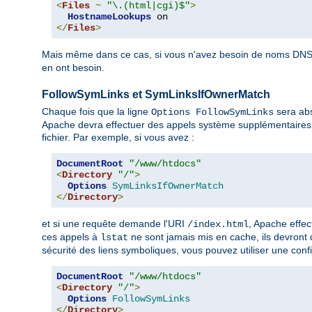
<
Files
~
"\.(html|cgi)$"
>
HostnameLookups
</
Files
>
Mais même dans ce cas, si vous n'avez besoin de noms DNS 
en ont besoin.
FollowSymLinks et SymLinksIfOwnerMatch
Chaque fois que la ligne
sera abs
Options FollowSymLinks
Apache devra effectuer des appels système supplémentaires 
fichier. Par exemple, si vous avez :
DocumentRoot
"/www/htdocs"
<
Directory
"/"
>
Options
SymLinksIfOwnerMatch
</
Directory
>
et si une requête demande l'URI
, Apache effe
/index.html
ces appels à
ne sont jamais mis en cache, ils devront
lstat
sécurité des liens symboliques, vous pouvez utiliser une confi
DocumentRoot
"/www/htdocs"
<
Directory
"/"
>
Options
FollowSymLinks
</
Directory
>