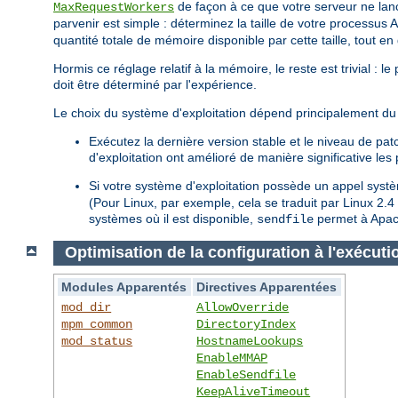
de façon à ce que votre serveur ne lan
MaxRequestWorkers
parvenir est simple : déterminez la taille de votre processus 
quantité totale de mémoire disponible par cette taille, tout e
Hormis ce réglage relatif à la mémoire, le reste est trivial : 
doit être déterminé par l'expérience.
Le choix du système d'exploitation dépend principalement du 
Exécutez la dernière version stable et le niveau de pa
d'exploitation ont amélioré de manière significative le
Si votre système d'exploitation possède un appel sys
(Pour Linux, par exemple, cela se traduit par Linux 2.
systèmes où il est disponible,
permet à Apach
sendfile
Optimisation de la configuration à l'exécuti
Modules Apparentés
Directives Apparentées
mod_dir
AllowOverride
mpm_common
DirectoryIndex
mod_status
HostnameLookups
EnableMMAP
EnableSendfile
KeepAliveTimeout