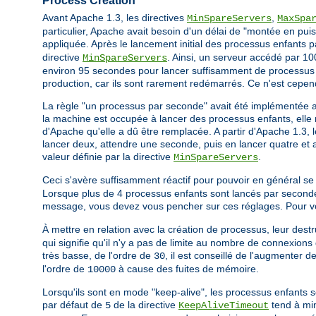
Process Creation
Avant Apache 1.3, les directives
,
MinSpareServers
MaxSpa
particulier, Apache avait besoin d'un délai de "montée en puis
appliquée. Après le lancement initial des processus enfants 
directive
. Ainsi, un serveur accédé par 100
MinSpareServers
environ 95 secondes pour lancer suffisamment de processus e
production, car ils sont rarement redémarrés. Ce n'est cepen
La règle "un processus par seconde" avait été implémentée 
la machine est occupée à lancer des processus enfants, elle n
d'Apache qu'elle a dû être remplacée. A partir d'Apache 1.3, 
lancer deux, attendre une seconde, puis en lancer quatre et ai
valeur définie par la directive
.
MinSpareServers
Ceci s'avère suffisamment réactif pour pouvoir en général se
Lorsque plus de 4 processus enfants sont lancés par seconde
message, vous devez vous pencher sur ces réglages. Pour vous
À mettre en relation avec la création de processus, leur destru
qui signifie qu'il n'y a pas de limite au nombre de connexions 
très basse, de l'ordre de
, il est conseillé de l'augmenter 
30
l'ordre de
à cause des fuites de mémoire.
10000
Lorsqu'ils sont en mode "keep-alive", les processus enfants s
par défaut de
de la directive
tend à min
5
KeepAliveTimeout