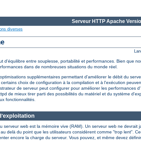
Serveur HTTP Apache Versio
ons diverses
he
Lan
d'équilibre entre souplesse, portabilité et performances. Bien que non
performances dans de nombreuses situations du monde réel.
timisations supplémentaires permettant d'améliorer le débit du serveu
certains choix de configuration à la compilation et à l'exécution peuve
strateur de serveur peut configurer pour améliorer les performances d'
d de mieux tirer parti des possibilités du matériel et du système d'expl
ux fonctionnalités.
'exploitation
u serveur web est la mémoire vive (RAM). Un serveur web ne devrait jama
là du point que les utilisateurs considèrent comme "trop lent". Ceci i
enter encore la charge du serveur. Vous pouvez, et même devez définir l