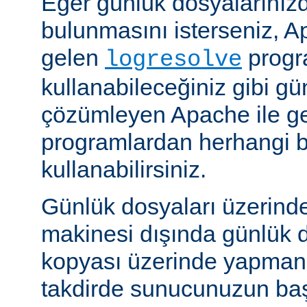
Eğer günlük dosyalarınızd
bulunmasını isterseniz, Ap
gelen
progr
logresolve
kullanabileceğiniz gibi gü
çözümleyen Apache ile g
programlardan herhangi bi
kullanabilirsiniz.
Günlük dosyaları üzerind
makinesi dışında günlük d
kopyası üzerinde yapmanız
takdirde sunucunuzun baş