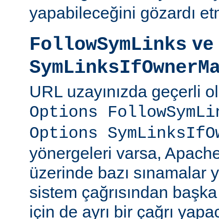
yapabileceğini gözardı et
ve
FollowSymLinks
SymLinksIfOwnerM
URL uzayınızda geçerli o
Options FollowSymLi
Options SymLinksIfO
yönergeleri varsa, Apach
üzerinde bazı sınamalar y
sistem çağrısından başka
için de ayrı bir çağrı yapac