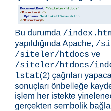
DocumentRoot
"/siteler/htdocs"
<
Directory
/>
Options
SymLinksIfOwnerMatch
</
Directory
>
Bu durumda
/index.ht
yapıldığında Apache,
/si
ve
/siteler/htdocs
/siteler/htdocs/ind
(2) çağrıları yapaca
lstat
sonuçları önbelleğe kayd
işlem her istekte yinelene
gerçekten sembolik bağlar