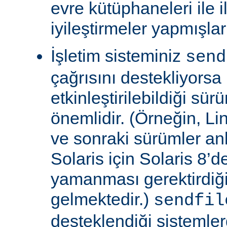
evre kütüphaneleri ile il
iyileştirmeler yapmışla
İşletim sisteminiz
send
çağrısını destekliyors
etkinleştirilebildiği sü
önemlidir. (Örneğin, Lin
ve sonraki sürümler an
Solaris için Solaris 8’
yamanması gerektirdiğ
gelmektedir.)
sendfil
desteklendiği sistemle