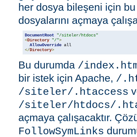
her dosya bileşeni için b
dosyalarını açmaya çalışa
DocumentRoot
"/siteler/htdocs"
<
Directory
"/"
>
AllowOverride
</
Directory
>
Bu durumda
/index.ht
bir istek için Apache,
/.h
v
/siteler/.htaccess
/siteler/htdocs/.ht
açmaya çalışacaktır. Çö
durumu
FollowSymLinks