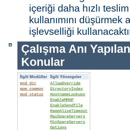
içeriği daha hızlı tesli
kullanımını düşürmek 
işlevselliği kullanacaktı
Çalışma Anı Yapıland
Konular
İlgili Modüller
İlgili Yönergeler
mod_dir
AllowOverride
mpm_common
DirectoryIndex
mod_status
HostnameLookups
EnableMMAP
EnableSendfile
KeepAliveTimeout
MaxSpareServers
MinSpareServers
Options