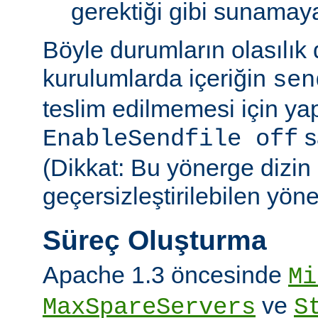
gerektiği gibi sunamayab
Böyle durumların olasılık
kurulumlarda içeriğin
sen
teslim edilmemesi için ya
sa
EnableSendfile off
(Dikkat: Bu yönerge dizin
geçersizleştirilebilen yön
Süreç Oluşturma
Apache 1.3 öncesinde
Mi
ve
MaxSpareServers
S