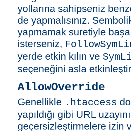
yollarına sahipseniz benze
de yapmalısınız. Semboli
yapmamak suretiyle başar
isterseniz,
FollowSymLi
yerde etkin kılın ve
SymL
seçeneğini asla etkinleşti
AllowOverride
Genellikle
do
.htaccess
yapıldığı gibi URL uzayın
geçersizleştirmelere izin