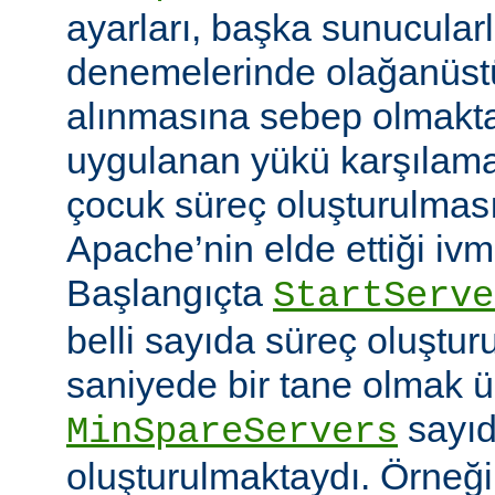
ayarları, başka sunucular
denemelerinde olağanüstü
alınmasına sebep olmaktay
uygulanan yükü karşılam
çocuk süreç oluşturulma
Apache’nin elde ettiği ivm
Başlangıçta
StartServe
belli sayıda süreç oluştur
saniyede bir tane olmak 
sayıd
MinSpareServers
oluşturulmaktaydı. Örneğ