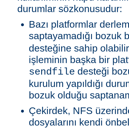
durumlar sözkonusudur:
Bazı platformlar derle
saptayamadığı bozuk b
desteğine sahip olabili
işleminin başka bir pla
desteği boz
sendfile
kurulum yapıldığı duru
bozuk olduğu saptanam
Çekirdek, NFS üzerinde
dosyalarını kendi önbe