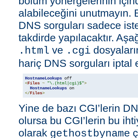
bölüm yönergelerinin için
alabileceğini unutmayın. 
DNS sorguları sadece istek
takdirde yapılacaktır. Aşa
ve
dosyaların
.html
.cgi
hariç DNS sorguları iptal 
HostnameLookups
<
Files
~
"\.(html|cgi)$"
>
HostnameLookups
</
Files
>
Yine de bazı CGI’lerin DNS
olursa bu CGI’lerin bu iht
olarak
ç
gethostbyname