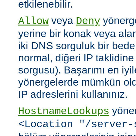
etkilenebilir.
veya
yönerge
Allow
Deny
yerine bir konak veya alan 
iki DNS sorguluk bir bedel
normal, diğeri IP taklidin
sorgusu). Başarımı en iyi
yönergelerde mümkün old
IP adreslerini kullanınız.
yöner
HostnameLookups
<Location "/server-