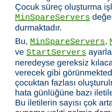
Çocuk süreç oluşturma iş
değer
MinSpareServers
durmaktadır.
Bu,
,
MinSpareServers
ve
ayarla
StartServers
neredeyse gereksiz kılaca
verecek gibi görünmekted
çocuktan fazlası oluştur
hata günlüğüne bazı ileti
Bu iletilerin sayısı çok ar