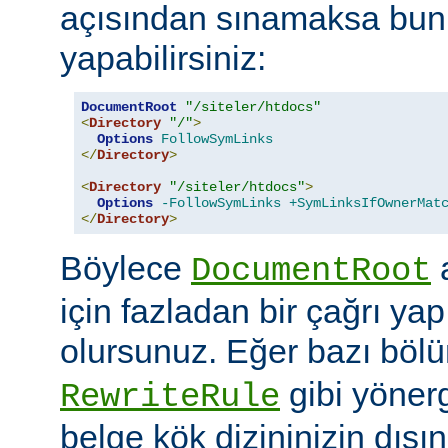
açısından sınamaksa bun
yapabilirsiniz:
DocumentRoot
"/siteler/htdocs"
<
Directory
"/"
>
Options
FollowSymLinks
</
Directory
>
<
Directory
"/siteler/htdocs"
>
Options
-FollowSymLinks
+SymLinksIfOwnerMat
</
Directory
>
Böylece
a
DocumentRoot
için fazladan bir çağrı ya
olursunuz. Eğer bazı böl
gibi yöner
RewriteRule
belge kök dizininizin dış