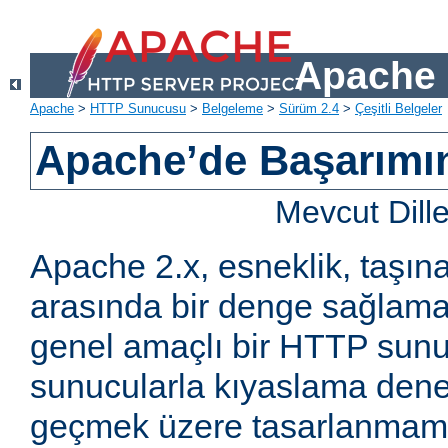
Apache 
Apache
>
HTTP Sunucusu
>
Belgeleme
>
Sürüm 2.4
>
Çeşitli Belgeler
Apache’de Başarımın 
Mevcut Dill
Apache 2.x, esneklik, taşına
arasında bir denge sağlama
genel amaçlı bir HTTP sun
sunucularla kıyaslama den
geçmek üzere tasarlanmam