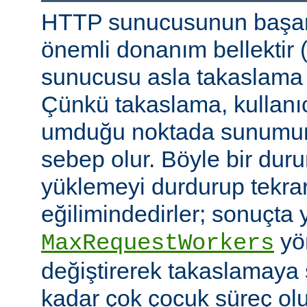
HTTP sunucusunun başarı
önemli donanım bellektir
sunucusu asla takaslama
Çünkü takaslama, kullanıc
umduğu noktada sunumu
sebep olur. Böyle bir duru
yüklemeyi durdurup tekra
eğilimindedirler; sonuçta 
yön
MaxRequestWorkers
değiştirerek takaslamaya
kadar çok çocuk süreç ol