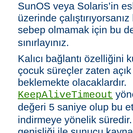
SunOS veya Solaris’in es
üzerinde çalıştırıyorsanız
sebep olmamak için bu d
sınırlayınız.
Kalıcı bağlantı özelliğini 
çocuk süreçler zaten açık 
beklemekte olacaklardır.
yöne
KeepAliveTimeout
değeri
saniye olup bu et
5
indirmeye yönelik süredir
genişliği ile sunucu kayna