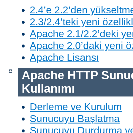
2.4’e 2.2’den yükseltm
2.3/2.4’teki yeni özellik
Apache 2.1/2.2’deki yen
Apache 2.0’daki yeni öz
Apache Lisansı
Apache HTTP Sunu
Kullanımı
Derleme ve Kurulum
Sunucuyu Başlatma
Sunucuyu Durdurma ve