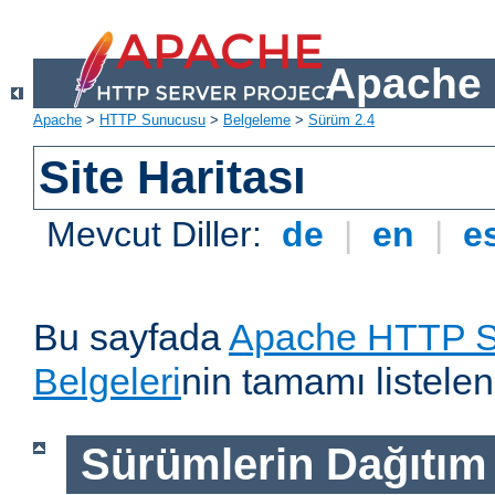
Apache 
Apache
>
HTTP Sunucusu
>
Belgeleme
>
Sürüm 2.4
Site Haritası
Mevcut Diller:
de
|
en
|
e
Bu sayfada
Apache HTTP S
Belgeleri
nin tamamı listelen
Sürümlerin Dağıtım B