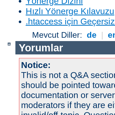
Yönerge Dizini
Hızlı Yönerge Kılavuzu
.htaccess için Geçersizl
Mevcut Diller:
de
|
e
Yorumlar
Notice:
This is not a Q&A sect
should be pointed towar
documentation or serve
moderators if they are 