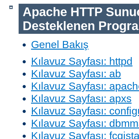
Apache HTTP Sunu
Desteklenen Progra
Genel Bakış
Kılavuz Sayfası: httpd
Kılavuz Sayfası: ab
Kılavuz Sayfası: apach
Kılavuz Sayfası: apxs
Kılavuz Sayfası: config
Kılavuz Sayfası: dbm
Kılavuz Sayfası: fcgista