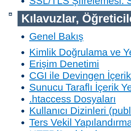
SSL/TLS Şifrelemesi:
Kılavuzlar, Öğreticil
Genel Bakış
Kimlik Doğrulama ve Y
Erişim Denetimi
CGI ile Devingen İçerik
Sunucu Taraflı İçerik Y
.htaccess Dosyaları
Kullanıcı Dizinleri (pub
Ters Vekil Yapılandırm