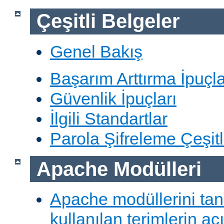
Çeşitli Belgeler
Genel Bakış
Başarım Arttırma İpuçla
Güvenlik İpuçları
İlgili Standartlar
Parola Şifreleme Çeşitl
Apache Modülleri
Apache modüllerini ta
kullanılan terimlerin aç