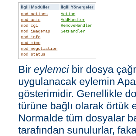
İlgili Modüller
İlgili Yönergeler
mod_actions
Action
mod_asis
AddHandler
mod_cgi
RemoveHandler
mod_imagemap
SetHandler
mod_info
mod_mime
mod_negotiation
mod_status
Bir
eylemci
bir dosya çağr
uygulanacak eylemin Apac
gösterimidir. Genellikle d
türüne bağlı olarak örtük e
Normalde tüm dosyalar b
tarafından sunulurlar, faka