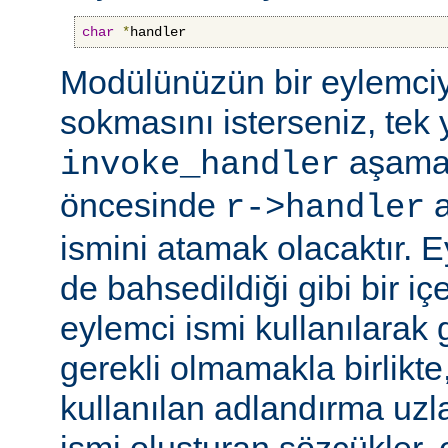
char
*
handler
Modülünüzün bir eylemciy
sokmasını isterseniz, tek 
aşama
invoke_handler
öncesinde
a
r->handler
ismini atamak olacaktır. 
de bahsedildiği gibi bir içe
eylemci ismi kullanılarak 
gerekli olmamakla birlikte,
kullanılan adlandırma uzl
ismi oluşturan sözcükler, 