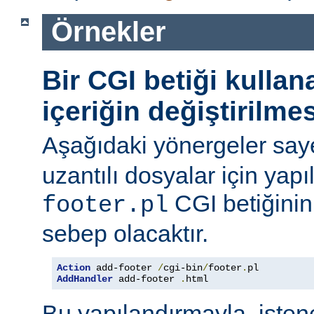
Örnekler
Bir CGI betiği kulla
içeriğin değiştirilmes
Aşağıdaki yönergeler say
uzantılı dosyalar için yapı
CGI betiğinini
footer.pl
sebep olacaktır.
Action
 add-footer 
/
cgi-bin
/
footer
.
AddHandler
 add-footer 
.
html
Bu yapılandırmayla, iste