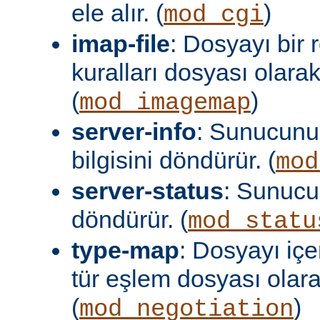
ele alır. (
)
mod_cgi
imap-file
: Dosyayı bir
kuralları dosyası olara
(
)
mod_imagemap
server-info
: Sunucunu
bilgisini döndürür. (
mod
server-status
: Sunuc
döndürür. (
mod_statu
type-map
: Dosyayı içer
tür eşlem dosyası olar
(
)
mod_negotiation