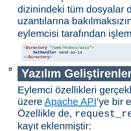
dizinindeki tüm dosyalar 
uzantılarına bakılmaksızı
eylemcisi tarafından işlem
<
Directory
"/web/htdocs/asis"
>
SetHandler
</
Directory
>
Yazılım Geliştirenler
Eylemci özellikleri gerçek
üzere
Apache API
’ye bir 
Özellikle de,
request_r
kayıt eklenmiştir: