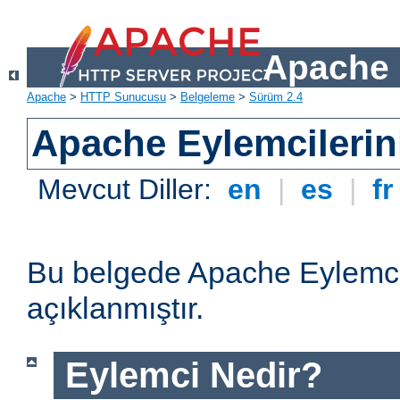
Apache 
Apache
>
HTTP Sunucusu
>
Belgeleme
>
Sürüm 2.4
Apache Eylemcilerin
Mevcut Diller:
en
|
es
|
f
Bu belgede Apache Eylemcil
açıklanmıştır.
Eylemci Nedir?