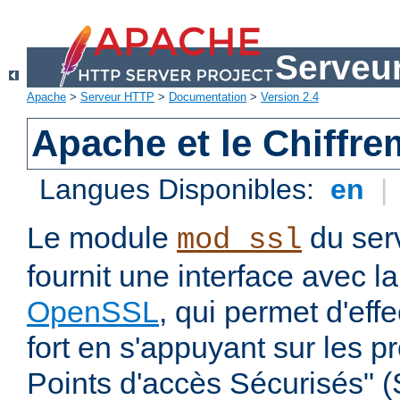
Serveu
Apache
>
Serveur HTTP
>
Documentation
>
Version 2.4
Apache et le Chiffr
Langues Disponibles:
en
|
Le module
du ser
mod_ssl
fournit une interface avec l
OpenSSL
, qui permet d'eff
fort en s'appuyant sur les 
Points d'accès Sécurisés" 