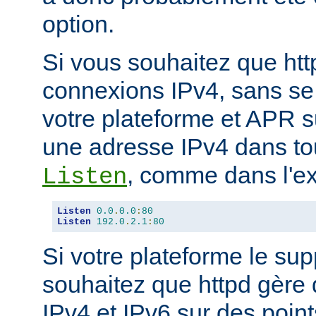
option.
Si vous souhaitez que ht
connexions IPv4, sans se
votre plateforme et APR s
une adresse IPv4 dans tou
, comme dans l'ex
Listen
Listen
0.0
.
0.0
:
80
Listen
192.0
.
2.1
:
80
Si votre plateforme le sup
souhaitez que httpd gère
IPv4 et IPv6 sur des poin