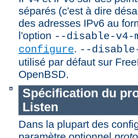
séparés (c'est à dire désac
des adresses IPv6 au forma
l'option
--disable-v4-
.
configure
--disable
utilisé par défaut sur Fr
OpenBSD.
Spécification du pr
Listen
Dans la plupart des confi
paramètre optionnel
proto