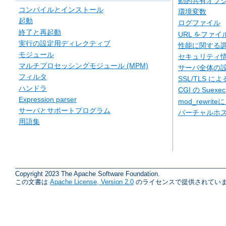
動的共有オブジェ
コンパイルとインストール
環境変数
起動
ログファイル
終了と再起動
URL をファ
実行の設定用ディレクティブ
性能に関する
モジュール
セキュリティ
マルチプロセッシングモジュール (MPM)
サーバ全体の
フィルタ
SSL/TLS に
ハンドラ
CGI の Suexe
Expression parser
mod_rewriteに
サーバとサポートプログラム
バーチャルホ
用語集
Copyright 2023 The Apache Software Foundation.
この文書は
Apache License, Version 2.0
のライセンスで提供されていま