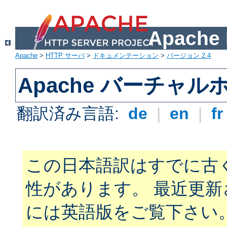
Apach
Apache
>
HTTP サーバ
>
ドキュメンテーション
>
バージョン 2.4
Apache バーチャ
翻訳済み言語:
de
|
en
|
f
この日本語訳はすでに古
性があります。 最近更
には英語版をご覧下さい