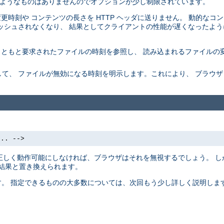
 するようなものはありませんのでオプションが少し制限されています。
最終変更時刻や コンテンツの長さを HTTP ヘッダに送りません。 動的な
ッシュされなくなり、 結果としてクライアントの性能が遅くなったよう
もともと要求されたファイルの時刻を参照し、 読み込まれるファイルの
て、 ファイルが無効になる時刻を明示します。これにより、 ブラウ
... -->
 を正しく動作可能にしなければ、ブラウザはそれを無視するでしょう。 し
の結果と置き換えられます。
ます。 指定できるものの大多数については、次回もう少し詳しく説明します