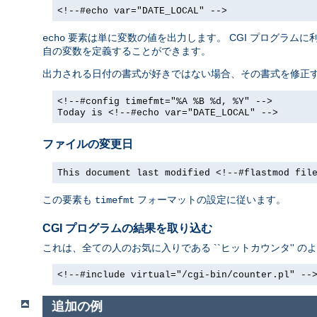
<!--#echo var="DATE_LOCAL" -->
要素は単に変数の値を出力します。 CGI プログラム
echo
自の変数を定義することができます。
出力される日付の書式が好きではない場合、その書式を修正
<!--#config timefmt="%A %B %d, %Y" -->
Today is <!--#echo var="DATE_LOCAL" -->
ファイルの変更日
This document last modified <!--#flastmod fil
この要素も
フォーマットの設定に従います。
timefmt
CGI プログラムの結果を取り込む
これは、全ての人のお気に入りである ``ヒットカウンタ'' の
<!--#include virtual="/cgi-bin/counter.pl" --
追加の例