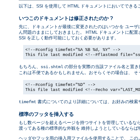
以下は、SSI を使用して HTML ドキュメントにおいてで
いつこのドキュメントは修正されたのか ?
先に、ドキュメントが最後に変更されたのはいつかを ユーザに
ん問題のままにしておきました。 HTML ドキュメントに
SSI を正しく動作可能にしておく必要があります。
<!--#config timefmt="%A %B %d, %Y" -->
This file last modified <!--#flastmod file="s
もちろん、
の部分を実際の当該ファイル名と置き
ssi.shtml
これは不便であるかもしれません。おそらくその場合は、 そ
<!--#config timefmt="%D" -->
This file last modified <!--#echo var="LAST_M
書式についてのより詳細については、お好みの検索
timefmt
標準のフッタを挿入する
もし数ページを超えるページを持つサイトを管理しているなら
渡ってある種の標準的な外観を 維持しようとしているならば
ヘッダやフッタ用の挿入用ファイルを使用することで、 この