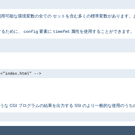
に利用可能な環境変数の全ての セットを含む多くの標準変数があります。
するために、
要素に
属性を使用することができます。
config
timefmt
e="index.html" -->
ような CGI プログラムの結果を出力する SSI のより一般的な使用のう
>