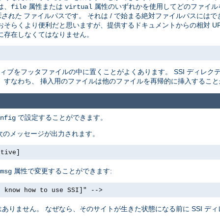
は、
属性または
属性のいずれかを使用してどのファイル
file
virtual
示された
ファイルパスです。 それは / で始まる絶対ファイルパスにはでき
そらくより便利だと思いますが、提供するドキュメントからの相対 URL
に存在しなくてはなりません。
ィブをフッタファイルの中に置くことがよくあります。 SSI ディレク
。すなわち、 挿入用のファイルは他のファイルを再帰的に挿入すること
で設定することができます。
nfig
 次のメッセージが出力されます。
ctive]
属性で変更することができます:
msg
t know how to use SSI]" -->
りません。 なぜなら、そのサイトが生きた状態になる前に SSI ディ