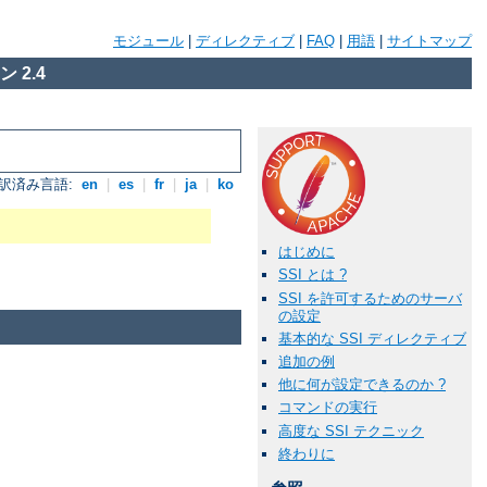
モジュール
|
ディレクティブ
|
FAQ
|
用語
|
サイトマップ
 2.4
訳済み言語:
en
|
es
|
fr
|
ja
|
ko
はじめに
SSI とは ?
SSI を許可するためのサーバ
の設定
基本的な SSI ディレクティブ
追加の例
他に何が設定できるのか ?
コマンドの実行
高度な SSI テクニック
終わりに