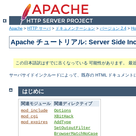
Apache
>
HTTP サーバ
>
ドキュメンテーション
>
バージョン 2.4
>
H
Apache チュートリアル: Server Side In
この日本語訳はすでに古くなっている 可能性があります。 最
サーバサイドインクルードによって、既存の HTML ドキュメン
はじめに
関連モジュール
関連ディレクティブ
mod_include
Options
mod_cgi
XBitHack
mod_expires
AddType
SetOutputFilter
BrowserMatchNoCase