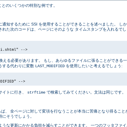
きることのいくつかの特別な例です。
通知するために SSI を使用することができることを述べました。 し
配置された次のコードは、ページにそのような タイムスタンプを入れるで
si.shtml" -->
換える必要があります。 もし、あらゆるファイルに張ることができる
うする代わりに変数
を使用したいと考えるでしょう:
LAST_MODIFIED
ODIFIED" -->
サイトに行き、
で検索してみてください。文法は同じです。
strftime
ば、 全ページに対して変項を行なうことが本当に苦痛となり得ること
特にそうでしょう。
ような更新にかかる負担を減らすことができます。 一つのフッタファ