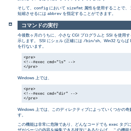
そして、
において
属性を使用することで、
config
sizefmt
短縮させるには
を指定することができます。
abbrev
コマンドの実行
今後数ヶ月のうちに、小さな CGI プログラムと SSI を
示します。 SSI にシェル (正確には
。Win32 な
/bin/sh
を行ないます。
<pre>
<!--#exec cmd="ls" -->
</pre>
Windows 上では、
<pre>
<!--#exec cmd="dir" -->
</pre>
Windows 上では、このディレクティブによっていくつかの
す。
この機能は非常に危険であり、どんなコードでも
タグに
exec
ザがページの内容を編集できる状況にあるならば、 この機能