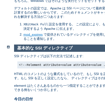
もちろん、Windows ではそのような実行ビットをセット
デフォルトの設定では、Apache は SSI ページについて
計算するのが難しいからです。 このためドキュメントがキャ
れを解決する方法が二つあります:
設定を使用する。 この設定により、
XBitHack Full
決定するよう Apache に伝えます。
mod_expires
で提供されているディレクティブを使用し
ることを通知します。
基本的な SSI ディレクティブ
SSI ディレクティブは以下の文法で記述します:
<!--#element attribute=value attribute=value 
HTML のコメントのような書式をしているので、もし SSI
す。もし SSI を正しく設定したなら、 ディレクティブはそ
element はたくさんあるものから一つ指定することができ
できる例をいくつか示します。
今日の日付