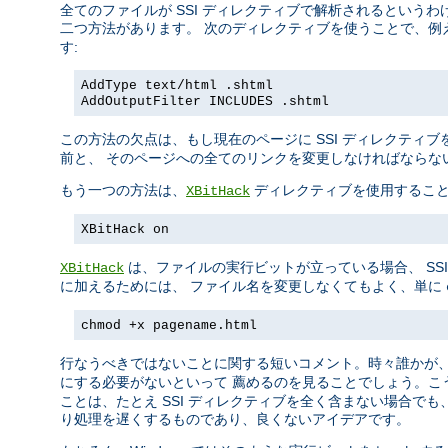
全てのファイルが SSI ディレクティブで解析されるというわ
二つ方法があります。 次のディレクティブを使うことで、例
す:
AddType text/html .shtml
AddOutputFilter INCLUDES .shtml
この方法の欠点は、もし現在のページに SSI ディレクティ
前と、 そのページへの全てのリンクを変更しなければならな
もう一つの方法は、
ディレクティブを使用すること
XBitHack
XBitHack on
は、ファイルの実行ビットが立っている場合、 SSI 
XBitHack
に加えるためには、 ファイル名を変更しなくてもよく、単に
chmod +x pagename.html
行なうべきではないことに関する短いコメント。時々誰かが
にする必要がないといって 薦めるのを見ることでしょう。こ
ことは、たとえ SSI ディレクティブを全く含まない場合でも
り処理を遅くするものであり、良くないアイデアです。