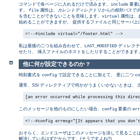
コマンドで各ページに入れるだけで済みます。
要素
include
す。
属性は、
カレントディレクトリからの相対パスで
file
を含むことができないことを意味します。
属性は、お
virtual
始めることができますが、 提供するファイルと同じサーバ上
<!--#include virtual="/footer.html" -->
私は最後の二つを組み合わせて、
ディレクテ
LAST_MODIFIED
せたり、 挿入ファイルのネストをしたりすることができます
他に何が設定できるのか ?
時刻書式を
で設定できることに加えて、 更に二つ
config
co
通常、SSI ディレクティブで何かがうまくいかないときは、
[an error occurred while processing this dire
このメッセージを他のものにしたい場合、
要素の
config
err
<!--#config errmsg="[It appears that you don'
おそらく、エンドユーザはこのメッセージを決して見ることはあ
解決しているはずだからです。(そうですよね?)