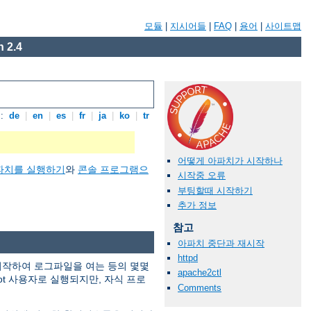
모듈
|
지시어들
|
FAQ
|
용어
|
사이트맵
 2.4
:
de
|
en
|
es
|
fr
|
ja
|
ko
|
tr
어떻게 아파치가 시작하나
파치를 실행하기
와
콘솔 프로그램으
시작중 오류
부팅할때 시작하기
추가 정보
참고
아파치 중단과 재시작
httpd
 시작하여 로그파일을 여는 등의 몇몇
apache2ctl
ot 사용자로 실행되지만, 자식 프로
Comments