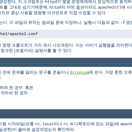
권장한다. 이 스크립트는
가 몇몇 운영체제에서 정상적으로 동작
httpd
트를 그대로 넘기기때문에,
의 어떤 옵션이라도
에 사
httpd
apache2ctl
위치와
항상
사용할 명령행 아규먼트로 직접 수정할 수 있다.
는다. 이 파일의 위치는 컴파일 중에 지정하나, 실행시 다음과 같이
명령
-f
che2/apache2.conf
 명령 프롬프트가 거의 즉시 나오게된다. 이는 서버가 실행됨을 의미한
크된 (로컬카피) 설명서를 볼 수 있다.
기 전에 문제를 알리는 문구를 콘솔이나
에 쓴다. 가장 흔한 오류
ErrorLog
:
하려 한 경우. 혹은
작하려 한 경우.
시스템 시작파일(보통
이나
디렉토리에 있는 파일)에
rc.local
rc.N
apach
(파일권한)이 올바로 설정되었는지 확인하라.