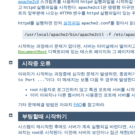
apache2ctl
스크립트를 사용하여
실행파일을 시작하길 
httpd
고
실행파일을 시작한다.
은 명령행 아규먼
httpd
apache2ctl
트의 앞부분에 나오는
변수를
실행파일이 있는 
HTTPD
httpd
를 실행하면 먼저
설정파일
를 찾아서 읽
httpd
apache2.conf
/usr/local/apache2/bin/apache2ctl -f /etc/apa
시작하는 과정에서 문제가 없다면, 서버는 터미널에서 떨어지고
디렉토리에 있는 테스트 페이지와 그 페이지에 링
DocumentRoot
시작중 오류
아파치가 시작하는 과정중에 심각한 문제가 발생하면, 종료하
"이다. 이 메세지는 보통 다음 두 경우에 발생한다
to Port ...
root 사용자로 로그인하지 않고 특권 포트에 서버를 시작
이미 아파치나 다른 웹서버가 사용중인 포트에 서버를 시
기타 문제해결 방법은 아파치
FAQ
를 참고하라.
부팅할때 시작하기
시스템이 재시작한 후에도 서버가 계속 실행되길 바란다면, 
파치는 root로 시작된다. 이전에 서버의 보안이나 접근 제한