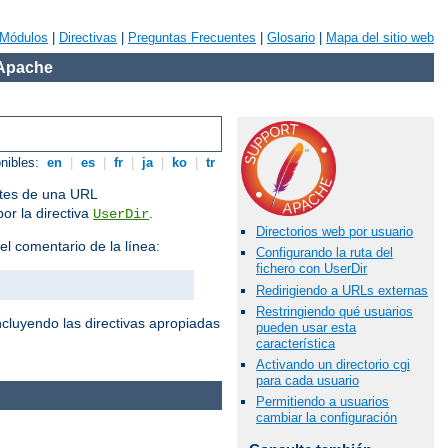
Módulos
|
Directivas
|
Preguntas Frecuentes
|
Glosario
|
Mapa del sitio web
 Apache
onibles:
en
|
es
|
fr
|
ja
|
ko
|
tr
antes de una URL
por la directiva
.
UserDir
Directorios web por usuario
el comentario de la línea:
Configurando la ruta del
fichero con UserDir
Redirigiendo a URLs externas
Restringiendo qué usuarios
cluyendo las directivas apropiadas
pueden usar esta
característica
Activando un directorio cgi
para cada usuario
Permitiendo a usuarios
cambiar la configuración