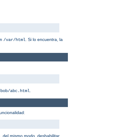
n
. Si lo encuentra, la
/var/html
.
/bob/abc.html
uncionalidad:
, del mismo modo, deshabilitar