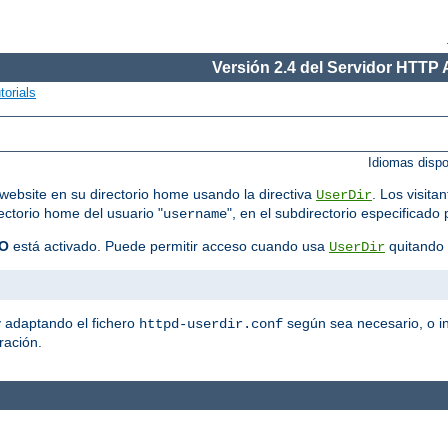
Versión 2.4 del Servidor HTTP
torials
Idiomas disp
website en su directorio home usando la directiva
. Los visit
UserDir
rectorio home del usuario "
", en el subdirectorio especificado 
username
O
está activado. Puede permitir acceso cuando usa
quitando 
UserDir
y adaptando el fichero
según sea necesario, o in
httpd-userdir.conf
ración.