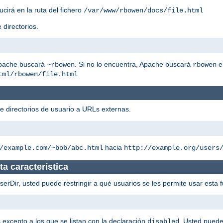
ucirá en la ruta del fichero
/var/www/rbowen/docs/file.html
 directorios.
Apache buscará
. Si no lo encuentra, Apache buscará
e
~rbowen
rbowen
tml/rbowen/file.html
de directorios de usuario a URLs externas.
hacia
/example.com/~bob/abc.html
http://example.org/users
a característica
rDir, usted puede restringir a qué usuarios se les permite usar esta f
s excepto a los que se listan con la declaración
. Usted puede
disabled