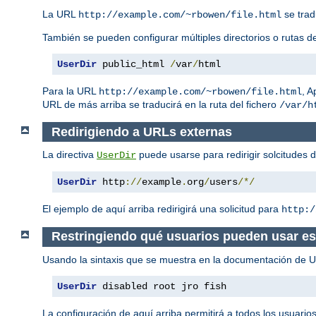
La URL
se trad
http://example.com/~rbowen/file.html
También se pueden configurar múltiples directorios o rutas de
UserDir
 public_html 
/
var
/
html
Para la URL
, 
http://example.com/~rbowen/file.html
URL de más arriba se traducirá en la ruta del fichero
/var/h
Redirigiendo a URLs externas
La directiva
puede usarse para redirigir solcitudes 
UserDir
UserDir
 http
://
example
.
org
/
users
/*/
El ejemplo de aquí arriba redirigirá una solicitud para
http:/
Restringiendo qué usuarios pueden usar est
Usando la sintaxis que se muestra en la documentación de Use
UserDir
 disabled root jro fish
La configuración de aquí arriba permitirá a todos los usuario