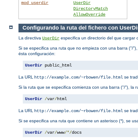
mod_userdir
UserDir
DirectoryMatch
AllowOverride
Configurando la ruta del fichero con UserDi
La directiva
especifica un directorio del que cargar 
UserDir
Si se especifica una ruta que no empieza con una barra ("/"),
ésta configuración:
UserDir
 public_html
La URL
se trad
http://example.com/~rbowen/file.html
Si la ruta que se especifica comienza con una barra ("/"), la 
UserDir
/
var
/
html
La URL
se trad
http://example.com/~rbowen/file.html
Si se especifica una ruta que contiene un asterisco (*), se u
UserDir
/
var
/
www
/*/
docs