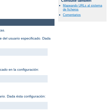
Consulte también
Mapeando URLs al sistema
de ficheros
Comentarios
tas.
me del usuario especificado. Dada
icado en la configuración:
ario. Dada ésta configuración: