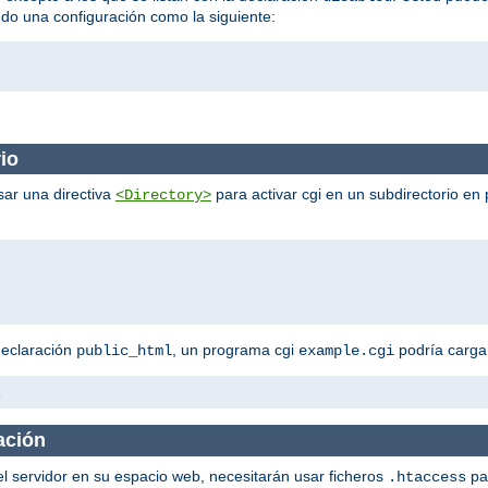
ndo una configuración como la siguiente:
io
sar una directiva
para activar cgi en un subdirectorio en 
<Directory>
declaración
, un programa cgi
podría cargar
public_html
example.cgi
i
ación
el servidor en su espacio web, necesitarán usar ficheros
pa
.htaccess