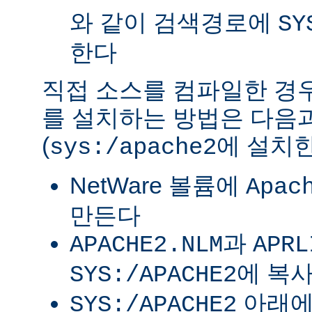
와 같이 검색경로에
SY
한다
직접 소스를 컴파일한 경우 
를 설치하는 방법은 다음
(
에 설치한
sys:/apache2
NetWare 볼륨에
Apac
만든다
과
APACHE2.NLM
APRL
에 복
SYS:/APACHE2
아래
SYS:/APACHE2