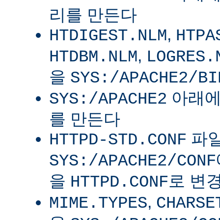
리를 만든다
,
HTDIGEST.NLM
HTPA
,
HTDBM.NLM
LOGRES.
을
SYS:/APACHE2/BI
아래
SYS:/APACHE2
를 만든다
파
HTTPD-STD.CONF
SYS:/APACHE2/CONF
을
로 변
HTTPD.CONF
,
MIME.TYPES
CHARSE